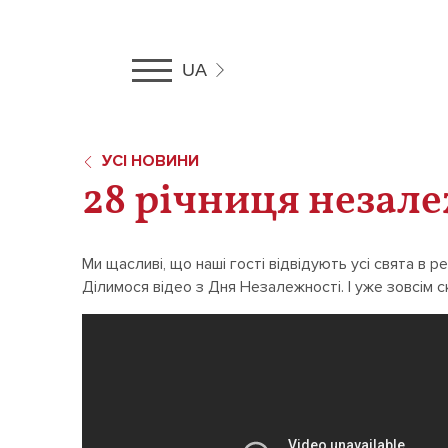
UA
RU
UA
EN
УСІ НОВИНИ
28 річниця незале
Ми щасливі, що наші гості відвідують усі свята в ре
Ділимося відео з Дня Незалежності. І уже зовсім