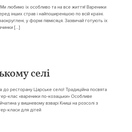
 Ми любимо їх особливо та на все життя! Вареники
ред інших страв і найпоширенішою по всій країні.
заокруглені, у формі півмісяця. Зазвичай готують їх
ачинки […]
ькому селі
а до ресторану Царське село! Традиційна посвята
ер-клас «вареники по-козацьки» Особливе
йчатина у вишневому взварі Книші на розсолі з
тер-класи для дітей