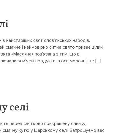
лі
з найстаріших свят слов’янських народів.
Цей смачне і неймовірно ситне свято триває цілий
вята «Масляна» пов’язана з тим, що в
ючалися м’ясні продукти, а ось молочні ще […]
у селі
блять через святково прикрашену ялинку,
и смачну кутю у Царському селі. Запрошуємо вас