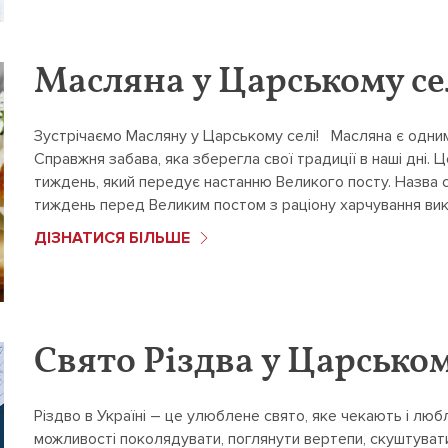
Масляна у Царському се
Зустрічаємо Масляну у Царському селі! Масляна є одним 
Справжня забава, яка зберегла свої традиції в наші дні. 
тиждень, який передує настанню Великого посту. Назва с
тиждень перед Великим постом з раціону харчування викл
ДІЗНАТИСЯ БІЛЬШЕ
Свято Різдва у Царськом
Різдво в Україні – це улюблене свято, яке чекають і лю
можливості поколядувати, поглянути вертепи, скуштуват