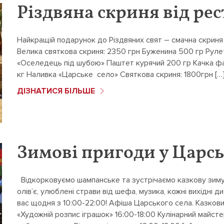
Різдвяна скриня від ре
Найкращій подарунок до Різдвяних свят – смачна скриня
Велика святкова скриня: 2350 грн Буженина 500 гр Руле
«Оселедець під шубою» Паштет курячий 200 гр Качка фар
кг Наливка «Царське село» Святкова скриня: 1800грн […
ДІЗНАТИСЯ БІЛЬШЕ
Зимові пригоди у Царсь
Відкорковуємо шампанське та зустрічаємо казкову зим
олів’є, улюблені страви від шефа, музика, кожні вихідні д
вас щодня з 10:00-22:00! Афіша Царського села. Казкови
«Художній розпис іграшок» 16:00-18:00 Кулінарний майсте