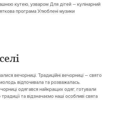
ашнєю кутею, узваром Для дітей – кулінарний
вяткова програма Улюблені музики
селі
налися вечорниці. Традиційні вечорниці – свято
 молодь відпочивала та розважалась.
вечорниці одягався найкращих одяг, готували
 традиції та відзначаємо наші особливі свята