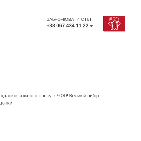
ЗАБРОНЮВАТИ СТІЛ
+38 067 434 11 22
+38 067 434 11 22
+38 095 434 11 22
іданків кожного ранку з 9:00! Великій вибір
іданки