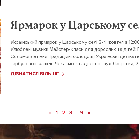
Ярмарок у Царському се
Український ярмарок у Царському селі 3-4 жовтня з 12:0
Улюблені музики Майстер-класи для дорослих та дітей: 
Соломоплетіння Традиційні солодощі Українські деліка
гарбузовою кашею Чекаємо за адресою: вул.Лаврська, 2
ДІЗНАТИСЯ БІЛЬШЕ
«
1
2
3
…
9
»