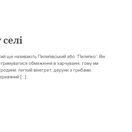
 селі
який ще називають Пилипівський або “Пилипко”. Він
дотримуватися обмеження в харчуванні, тому ми
 родини: легкий вінегрет, деруни з грибами,
орквяний […]