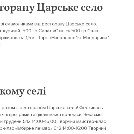
сторану Царське село
 зі смаколиками від ресторану Царське село.
т курячий 500 гр Салат «Олів’є» 500 гр Салат
ширована 1,5 кг Торт «Наполеон» 1кг Мандарини 1
]
кому селі
у разом з рестораном Царське село! Фестиваль
итячі програми та цікаві майстер-класи. Чекаємо
й грудень 5.12 14:00-16:00 Творчий майстер-клас
р-клас «Імбирне печиво» 6.12 14:00-16:00 Творчий