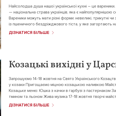
Найсолодша душа нашої української кухні – це вареники.
— національна страва українців, яка є найпопулярнішою се
Вареники можуть мати різні форми: невеликі, трикутні чи 
із пшеничного бездріжджового тіста, у яке загортають н
ДІЗНАТИСЯ БІЛЬШЕ
Козацькі вихідні у Царс
Запрошуємо 14-18 жовтня на Свято Українського Козацтв
у козаки Пригощаємо міцною козацькою наливкою Майст
Козацьке меню: Юшка з качки в гарбузі з пастернаком За
тмином та льоном Жива музика 17-18 жовтня творчі майс
ДІЗНАТИСЯ БІЛЬШЕ