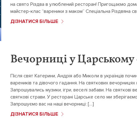
на свято Різдва в улюблений ресторан! Пригощаємо дом
майстер-клас “вареники з маком” Спеціальна Різдвяна с
ДІЗНАТИСЯ БІЛЬШЕ
Вечорниці у Царському 
Після свят Катерини, Андрія або Миколи в українців почи
вареників та дівочого гадання. На святкових вечорницях
Запрошувались музики, ігри, веселі забави. На святкові 
святкові страви. У ресторані Царське село ми зберігаємо
Запрошуємо вас на наші вечорниці: […]
ДІЗНАТИСЯ БІЛЬШЕ