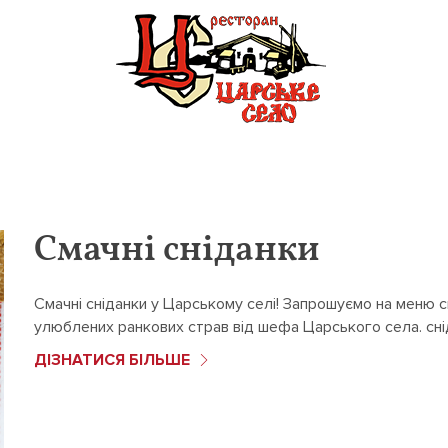
Смачні сніданки
Смачні сніданки у Царському селі! Запрошуємо на меню сн
улюблених ранкових страв від шефа Царського села. сн
ДІЗНАТИСЯ БІЛЬШЕ