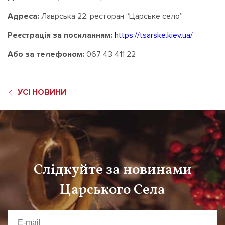
Адреса:
Лаврська 22, ресторан “Царське село”
Реєстрація за посиланням:
https://tsarske.kiev.ua/
Або за телефоном:
067 43 411 22
УСІ НОВИНИ
Слідкуйте за новинами
Царського Села