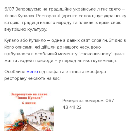
6/07 Запрошуємо на традиційне українське літнє свято –
«Івана Купала». Ресторан «Царське село» цінує українську
історію, традиції нашого народу та плекає їх крізь свою
внутрішню культуру.
Купало або Купайло – одне з давніх свят слов’ян. Згідно з
його описами, які дійшли до нашого часу, воно
відбувалося в особливий момент у “споконвічному” циклі
життя людей і природи – у період літньої кульмінації.
Особливе
меню
від шефа та етнічна атмосфера
ресторану чекають на вас!
Резерв за номером: 067
43 411 22