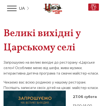
UA
RU
UA
Великі вихідні у
EN
Царському селі
Запрошуємо на великі вихідні до ресторану «Царське
село»! Особливе меню від шефа, жива музики,
інтерактивна дитяча програма та смачні майстер-класи.
Чекаємо вас всією родиною у нашому ресторані.
Поспішіть записати своїх дітей на цікаві майстер-класи.
27.06 субота
13:00-14:00