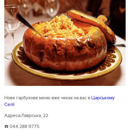
Нове гарбузове меню вже чекає на вас в
Царському
Селі
!
Адреса:Лаврська, 22
☎️ 044 288 9775