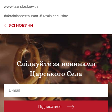
www.tsarske.kiev.ua
#ukrainianrestaurant #ukrainiancuisine
УСІ НОВИНИ
Слідкуйте за новинами
Царського Села
Підписатися