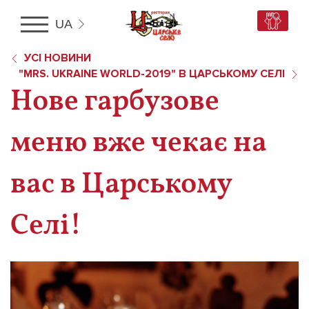
UA
RU
УСІ НОВИНИ
UA
"MRS. UKRAINE WORLD-2019" В ЦАРСЬКОМУ СЕЛІ
EN
Нове гарбузове
меню вже чекає на
вас в Царському
Селі!