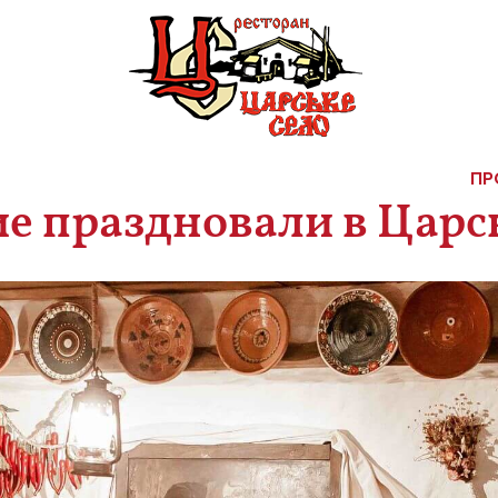
ПР
е праздновали в Царс